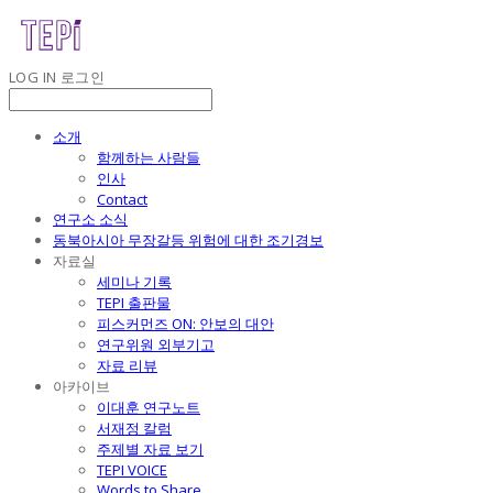
LOG IN
로그인
소개
함께하는 사람들
인사
Contact
연구소 소식
동북아시아 무장갈등 위험에 대한 조기경보
자료실
세미나 기록
TEPI 출판물
피스커먼즈 ON: 안보의 대안
연구위원 외부기고
자료 리뷰
아카이브
이대훈 연구노트
서재정 칼럼
주제별 자료 보기
TEPI VOICE
Words to Share