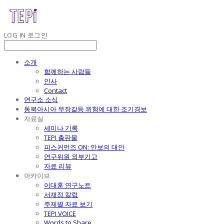
LOG IN
로그인
소개
함께하는 사람들
인사
Contact
연구소 소식
동북아시아 무장갈등 위험에 대한 조기경보
자료실
세미나 기록
TEPI 출판물
피스커먼즈 ON: 안보의 대안
연구위원 외부기고
자료 리뷰
아카이브
이대훈 연구노트
서재정 칼럼
주제별 자료 보기
TEPI VOICE
Words to Share