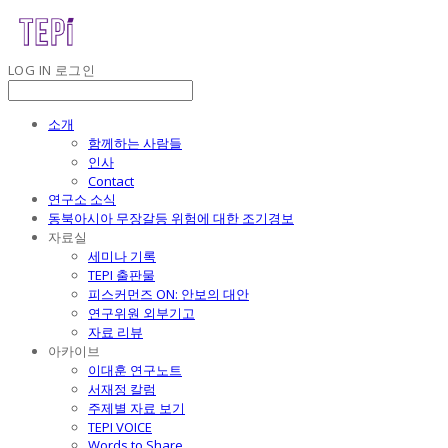
LOG IN
로그인
소개
함께하는 사람들
인사
Contact
연구소 소식
동북아시아 무장갈등 위험에 대한 조기경보
자료실
세미나 기록
TEPI 출판물
피스커먼즈 ON: 안보의 대안
연구위원 외부기고
자료 리뷰
아카이브
이대훈 연구노트
서재정 칼럼
주제별 자료 보기
TEPI VOICE
Words to Share