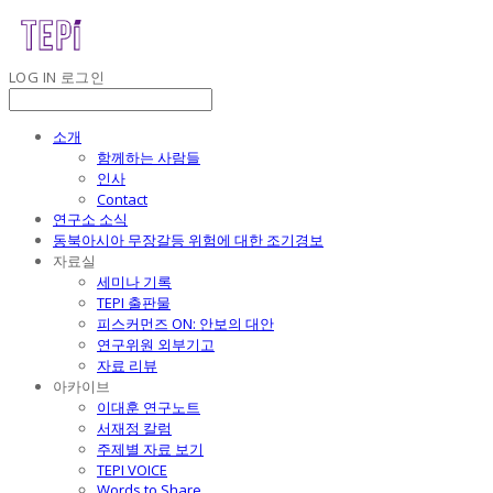
LOG IN
로그인
소개
함께하는 사람들
인사
Contact
연구소 소식
동북아시아 무장갈등 위험에 대한 조기경보
자료실
세미나 기록
TEPI 출판물
피스커먼즈 ON: 안보의 대안
연구위원 외부기고
자료 리뷰
아카이브
이대훈 연구노트
서재정 칼럼
주제별 자료 보기
TEPI VOICE
Words to Share