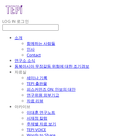
LOG IN
로그인
소개
함께하는 사람들
인사
Contact
연구소 소식
동북아시아 무장갈등 위험에 대한 조기경보
자료실
세미나 기록
TEPI 출판물
피스커먼즈 ON: 안보의 대안
연구위원 외부기고
자료 리뷰
아카이브
이대훈 연구노트
서재정 칼럼
주제별 자료 보기
TEPI VOICE
Words to Share