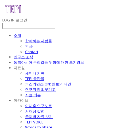
LOG IN
로그인
소개
함께하는 사람들
인사
Contact
연구소 소식
동북아시아 무장갈등 위험에 대한 조기경보
자료실
세미나 기록
TEPI 출판물
피스커먼즈 ON: 안보의 대안
연구위원 외부기고
자료 리뷰
아카이브
이대훈 연구노트
서재정 칼럼
주제별 자료 보기
TEPI VOICE
Words to Share