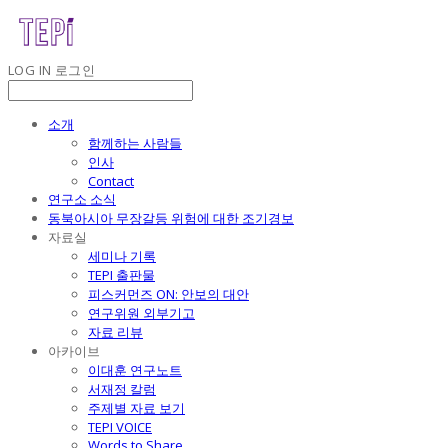
LOG IN
로그인
소개
함께하는 사람들
인사
Contact
연구소 소식
동북아시아 무장갈등 위험에 대한 조기경보
자료실
세미나 기록
TEPI 출판물
피스커먼즈 ON: 안보의 대안
연구위원 외부기고
자료 리뷰
아카이브
이대훈 연구노트
서재정 칼럼
주제별 자료 보기
TEPI VOICE
Words to Share