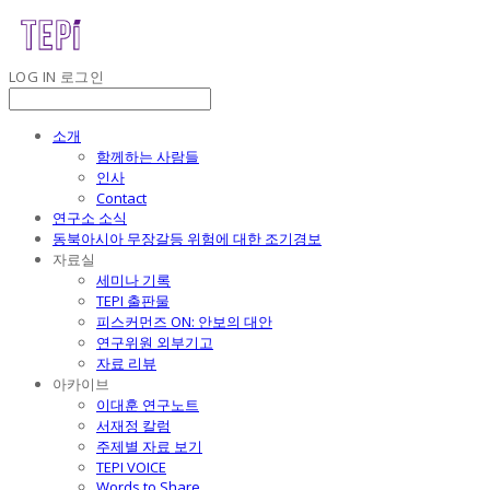
LOG IN
로그인
소개
함께하는 사람들
인사
Contact
연구소 소식
동북아시아 무장갈등 위험에 대한 조기경보
자료실
세미나 기록
TEPI 출판물
피스커먼즈 ON: 안보의 대안
연구위원 외부기고
자료 리뷰
아카이브
이대훈 연구노트
서재정 칼럼
주제별 자료 보기
TEPI VOICE
Words to Share