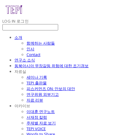
LOG IN
로그인
소개
함께하는 사람들
인사
Contact
연구소 소식
동북아시아 무장갈등 위험에 대한 조기경보
자료실
세미나 기록
TEPI 출판물
피스커먼즈 ON: 안보의 대안
연구위원 외부기고
자료 리뷰
아카이브
이대훈 연구노트
서재정 칼럼
주제별 자료 보기
TEPI VOICE
Words to Share